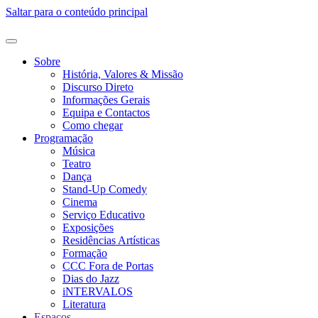
Saltar para o conteúdo principal
Sobre
História, Valores & Missão
Discurso Direto
Informações Gerais
Equipa e Contactos
Como chegar
Programação
Música
Teatro
Dança
Stand-Up Comedy
Cinema
Serviço Educativo
Exposições
Residências Artísticas
Formação
CCC Fora de Portas
Dias do Jazz
iNTERVALOS
Literatura
Espaços