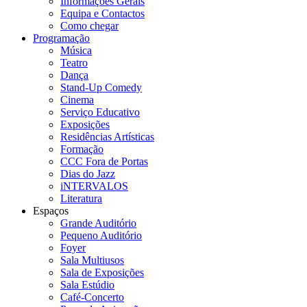
Informações Gerais
Equipa e Contactos
Como chegar
Programação
Música
Teatro
Dança
Stand-Up Comedy
Cinema
Serviço Educativo
Exposições
Residências Artísticas
Formação
CCC Fora de Portas
Dias do Jazz
iNTERVALOS
Literatura
Espaços
Grande Auditório
Pequeno Auditório
Foyer
Sala Multiusos
Sala de Exposições
Sala Estúdio
Café-Concerto