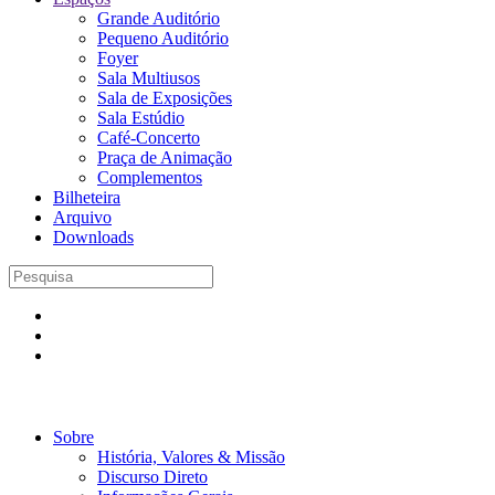
Grande Auditório
Pequeno Auditório
Foyer
Sala Multiusos
Sala de Exposições
Sala Estúdio
Café-Concerto
Praça de Animação
Complementos
Bilheteira
Arquivo
Downloads
Sobre
História, Valores & Missão
Discurso Direto