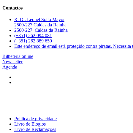
Contactos
R. Dr. Leonel Sotto Mayor,
2500-227 Caldas da Rainha
2500-227, Caldas da Rainha
(+351) 262 094 081
(+351) 262 889 650
Este endereço de email está protegido contra piratas. Necessita t
Bilheteria online
Newsletter
Agenda
Politica de privacidade
Livro de Elogios
Livro de Reclamações